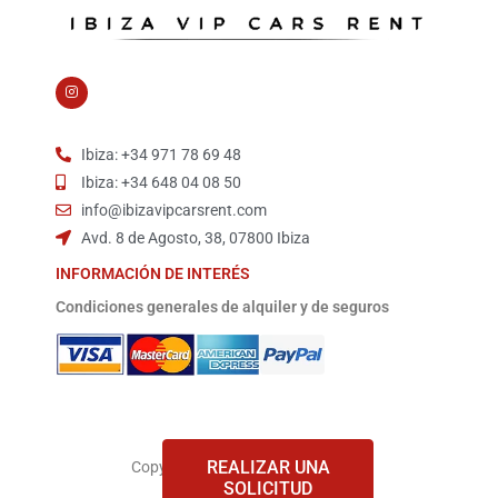
I
n
s
t
a
g
Ibiza: +34 971 78 69 48
r
a
Ibiza: +34 648 04 08 50
m
info@ibizavipcarsrent.com
Avd. 8 de Agosto, 38, 07800 Ibiza
INFORMACIÓN DE INTERÉS
Condiciones generales de alquiler y de seguros
REALIZAR UNA
Copyright © 2026 ibizavipcarsrent
SOLICITUD